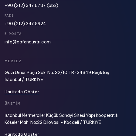
+90 (212) 347 8787
(pbx)
FAKS
+90 (212) 347 8924​
E-POSTA
info@cafendustri.com
MERKEZ
Gazi Umur Paşa Sok. No: 32/10 TR-34349 Beşiktaş
İstanbul / TÜRKİYE
H
a
r
i
t
a
d
a
G
ö
s
t
e
r
ÜRETİM
İstanbul Mermerciler Küçük Sanayi Sitesi Yapı Kooperatifi
Köseler Mah. No:22 Dilovası - Kocaeli / TÜRKİYE
H
a
r
i
t
a
d
a
G
ö
s
t
e
r