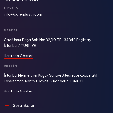
E-POSTA
info@cafendustri.com
MERKEZ
Gazi Umur Paşa Sok. No: 32/10 TR-34349 Beşiktaş
İstanbul / TÜRKİYE
H
a
r
i
t
a
d
a
G
ö
s
t
e
r
ÜRETİM
İstanbul Mermerciler Küçük Sanayi Sitesi Yapı Kooperatifi
Köseler Mah. No:22 Dilovası - Kocaeli / TÜRKİYE
H
a
r
i
t
a
d
a
G
ö
s
t
e
r
Sertifikalar